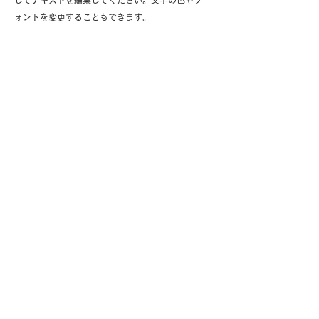
してテキストを編集してください。文字の色やフ
ォントを変更することもできます。
自分の描く将来のビジョン
テキストの例です。ここをクリックして「テキス
トを編集」を選択するか、ここをダブルクリック
してテキストを編集してください。文字の色やフ
ォントを変更することもできます。
一日のスケジュール
9:30 始業
10:00 メールチェック
11:00 プロジェクトメンバーとのミーティング
12:00 ランチ
13:00 先輩と面談
14:00 クライアント訪問
16:00 クライアントレポートの作成